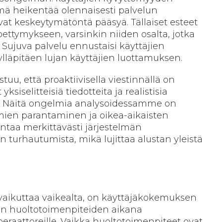
Tämä heikentää olennaisesti palvelun
ovat keskeytymätöntä pääsyä. Tällaiset esteet
pettymykseen, varsinkin niiden osalta, jotka
 Sujuva palvelu ennustaisi käyttäjien
 ylläpitäen lujan käyttäjien luottamuksen.
uu, että proaktiivisella viestinnällä on
yksiselitteisiä tiedotteita ja realistisia
n. Näitä ongelmia analysoidessamme on
elmien parantaminen ja oikea-aikaisten
ntaa merkittävästi järjestelmän
n turhautumista, mikä lujittaa alustan yleistä
 vaikuttaa vaikealta, on käyttäjäkokemuksen
en huoltotoimenpiteiden aikana
peraattoreille. Vaikka huoltotoimenpiteet ovat