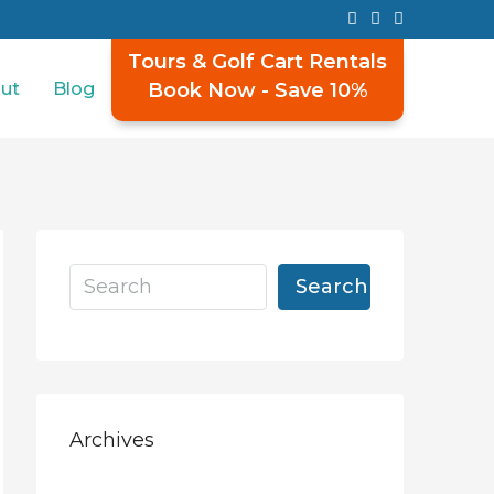
Tours & Golf Cart Rentals
ut
Blog
Book Now - Save 10%
Search
Archives