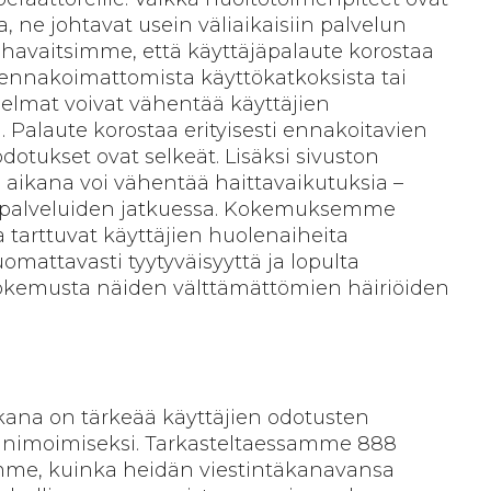
 ne johtavat usein väliaikaisiin palvelun
havaitsimme, että käyttäjäpalaute korostaa
 ennakoimattomista käyttökatkoksista tai
elmat voivat vähentää käyttäjien
i. Palaute korostaa erityisesti ennakoitavien
odotukset ovat selkeät. Lisäksi sivuston
 aikana voi vähentää haittavaikutuksia –
 palveluiden jatkuessa. Kokemuksemme
 tarttuvat käyttäjien huolenaiheita
uomattavasti tyytyväisyyttä ja lopulta
kokemusta näiden välttämättömien häiriöiden
ikana on tärkeää käyttäjien odotusten
minimoimiseksi. Tarkasteltaessamme 888
me, kuinka heidän viestintäkanavansa