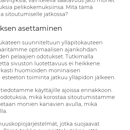
päivityksiä, vaihteleva saatavuus jätti monet
ksia pelikokemuksiinsa. Mitä tämä
ja sitoutumiselle jatkossa?
uksen asettaminen
ukäteen suunniteltuun ylläpitokauteen
määritämme optimaalisen ajankohdan
en pelaajien odotukset. Tutkimalla
ttä sivuston luotettavuus ei heikkene.
arkasti huomioiden moninaisen
esteetön toiminta jatkuu ylläpidon jälkeen.
 tiedotamme käyttäjille ajoissa ennakkoon.
ee odotuksia, mikä korostaa sitoutumistamme
jaetaan monien kanavien avulla, mikä
la.
uskopiojärjestelmät, jotka suojaavat