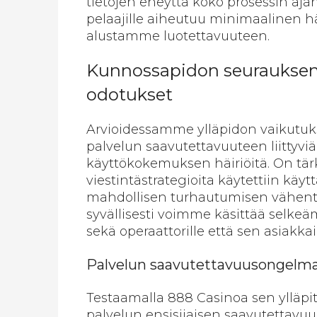
tietojen eheyttä koko prosessin aja
pelaajille aiheutuu minimaalinen hä
alustamme luotettavuuteen.
Kunnossapidon seurauksen
odotukset
Arvioidessamme ylläpidon vaikutuk
palvelun saavutettavuuteen liittyviä 
käyttökokemuksen häiriöitä. On tärk
viestintästrategioita käytettiin käy
mahdollisen turhautumisen vähentä
syvällisesti voimme käsittää selkeä
sekä operaattorille että sen asiakkail
Palvelun saavutettavuusongelm
Testaamalla 888 Casinoa sen ylläpi
palvelun ensisijaisen saavutettav