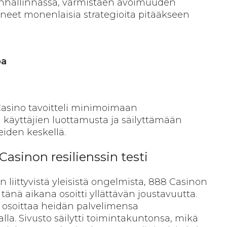
sinhallinnassa, varmistaen avoimuuden
äneet monenlaisia strategioita pitääkseen
pa
 Casino tavoitteli minimoimaan
 käyttäjien luottamusta ja säilyttämään
iden keskellä.
Casinon resilienssin testi
 liittyvistä yleisistä ongelmista, 888 Casinon
tänä aikana osoitti yllättävän joustavuutta.
ä osoittaa heidän palvelimensa
la. Sivusto säilytti toimintakuntonsa, mikä