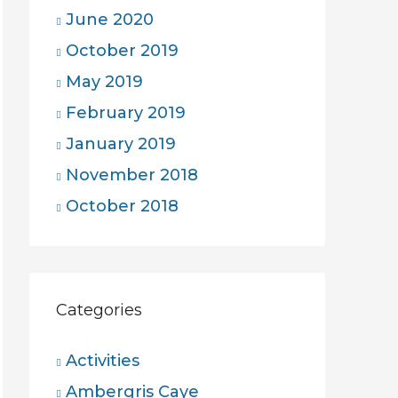
June 2020
October 2019
May 2019
February 2019
January 2019
November 2018
October 2018
Categories
Activities
Ambergris Caye