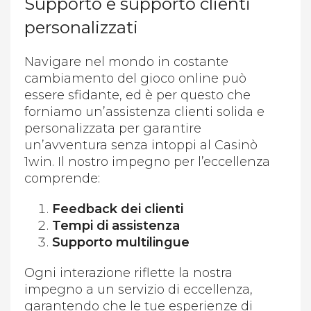
Supporto e supporto clienti
personalizzati
Navigare nel mondo in costante
cambiamento del gioco online può
essere sfidante, ed è per questo che
forniamo un’assistenza clienti solida e
personalizzata per garantire
un’avventura senza intoppi al Casinò
1win. Il nostro impegno per l’eccellenza
comprende:
Feedback dei clienti
Tempi di assistenza
Supporto multilingue
Ogni interazione riflette la nostra
impegno a un servizio di eccellenza,
garantendo che le tue esperienze di