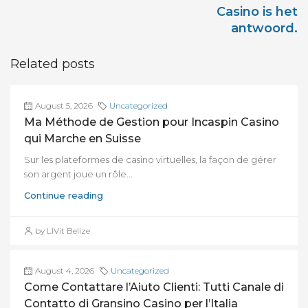
Casino is het
antwoord.
Related posts
August 5, 2026
Uncategorized
Ma Méthode de Gestion pour Incaspin Casino
qui Marche en Suisse
Sur les plateformes de casino virtuelles, la façon de gérer
son argent joue un rôle...
Continue reading
by LIVit Belize
August 4, 2026
Uncategorized
Come Contattare l’Aiuto Clienti: Tutti Canale di
Contatto di Gransino Casino per l’Italia