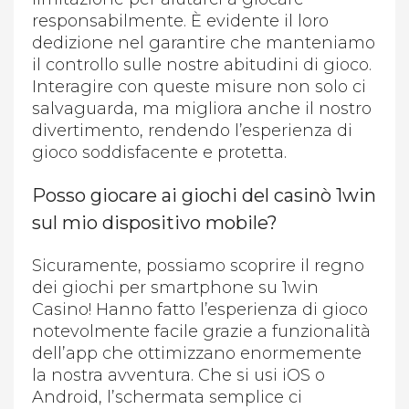
responsabilmente. È evidente il loro
dedizione nel garantire che manteniamo
il controllo sulle nostre abitudini di gioco.
Interagire con queste misure non solo ci
salvaguarda, ma migliora anche il nostro
divertimento, rendendo l’esperienza di
gioco soddisfacente e protetta.
Posso giocare ai giochi del casinò 1win
sul mio dispositivo mobile?
Sicuramente, possiamo scoprire il regno
dei giochi per smartphone su 1win
Casino! Hanno fatto l’esperienza di gioco
notevolmente facile grazie a funzionalità
dell’app che ottimizzano enormemente
la nostra avventura. Che si usi iOS o
Android, l’schermata semplice ci