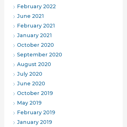
February 2022
June 2021
February 2021
January 2021
October 2020
September 2020
August 2020
July 2020
June 2020
October 2019
May 2019
February 2019
January 2019