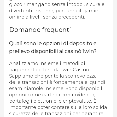
gioco rimangano senza intoppi, sicure e
divertenti. Insieme, portiamo il gaming
online a livelli senza precedenti.
Domande frequenti
Quali sono le opzioni di deposito e
prelievo disponibili al casinò 1win?
Analizziamo insieme i metodi di
pagamento offerti da 1win Casino.
Sappiamo che per te la scorrevolezza
delle transazioni è fondamentale, quindi
esaminiamole insieme. Sono disponibili
opzioni come carte di credito/debito,
portafogli elettronici e criptovalute. È
importante poter contare sulla loro solida
sicurezza delle transazioni per garantire