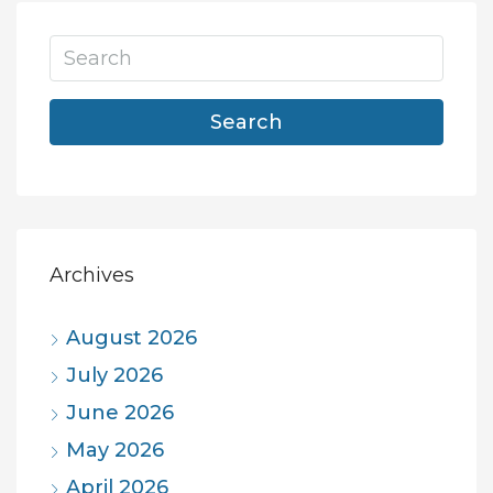
Search
Archives
August 2026
July 2026
June 2026
May 2026
April 2026