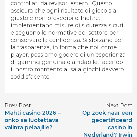
controllati da revisori esterni. Questo
assicura che ogni risultato di gioco sia
giusto e non prevedibile. Inoltre,
implementano misure di sicurezza sicuri
e seguono le normative del settore per
conservare la confidenza. Si sforzano per
la trasparenza, in forma che noi, come
player, possiamo godere di un’esperienza
di gaming genuina e affidabile, facendo
il nostro momento al sala giochi davvero
soddisfacente.
Prev Post
Next Post
Mahti casino 2026 –
Op zoek naar een
onko se luotettava
gecertificeerd
valinta pelaajille?
casino in
Nederland? Irwin