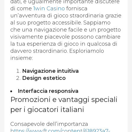
dati, è ugualmente importante discutere
di come
1win Casino
fornisca
un’avventura di gioco straordinaria grazie
al suo progetto accessibile. Sappiamo
che una navigazione facile e un progetto
visivamente piacevole possono cambiare
la tua esperienza di gioco in qualcosa di
davvero straordinario. Esploriamolo
insieme:
Navigazione intuitiva
Design estetico
Interfaccia responsiva
Promozioni e vantaggi speciali
per i giocatori italiani
Consapevole dell’importanza
https://www.ft.com/content/618923a7-